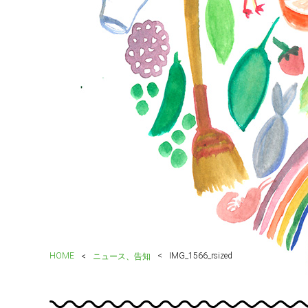
HOME
IMG_1566_rsized
ニュース、告知