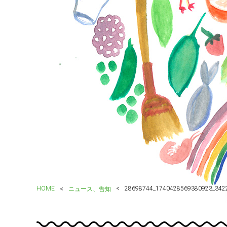
HOME
28698744_1740428569380923_342
ニュース、告知