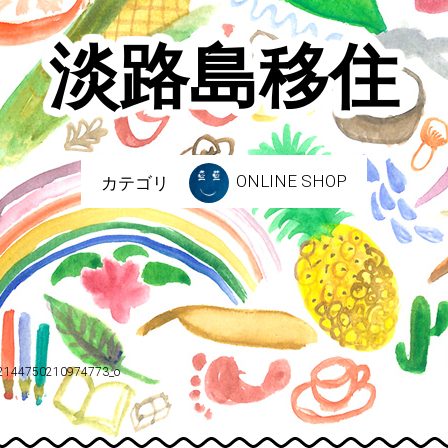
淡路島移住
ONLINE SHOP
カテゴリ
2144750210974773_o