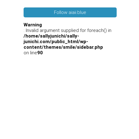
Follow aiaii.blue
Warning
: Invalid argument supplied for foreach() in
/home/sallyjunichi/sally-
junichi.com/public_html/wp-
content/themes/smile/sidebar.php
on line
90