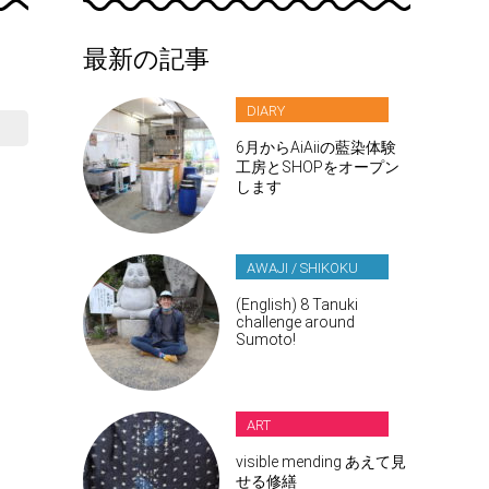
最新の記事
DIARY
6月からAiAiiの藍染体験
工房とSHOPをオープン
します
AWAJI / SHIKOKU
(English) 8 Tanuki
challenge around
Sumoto!
ART
visible mending あえて見
せる修繕