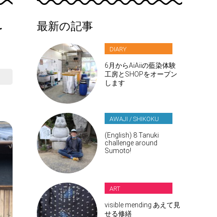
を
最新の記事
DIARY
6月からAiAiiの藍染体験
工房とSHOPをオープン
します
AWAJI / SHIKOKU
(English) 8 Tanuki
challenge around
Sumoto!
ART
visible mending あえて見
せる修繕