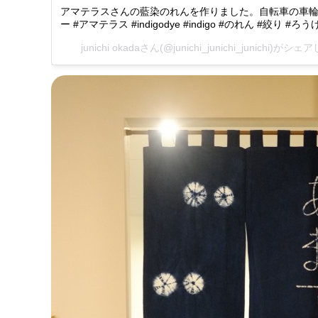
アマテラスさんの藍染のれんを作りました。自転車の車輪デ
ー #アマテラス #indigodye #indigo #のれん #絞り #
junichi okadaさん(@junichi_junichi_junichi)が