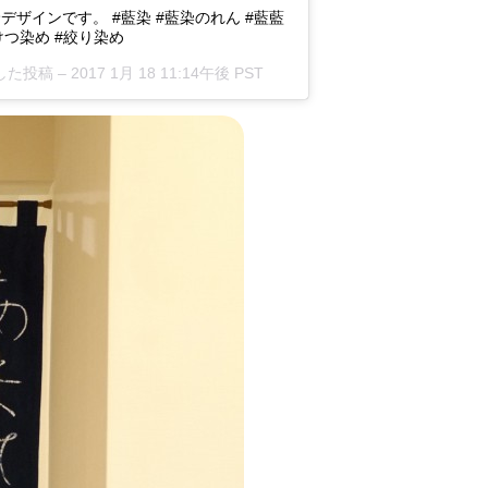
ザインです。 #藍染 #藍染のれん #藍藍
ろうけつ染め #絞り染め
シェアした投稿 –
2017 1月 18 11:14午後 PST