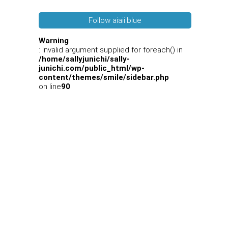
Follow aiaii.blue
Warning
: Invalid argument supplied for foreach() in
/home/sallyjunichi/sally-
junichi.com/public_html/wp-
content/themes/smile/sidebar.php
on line
90